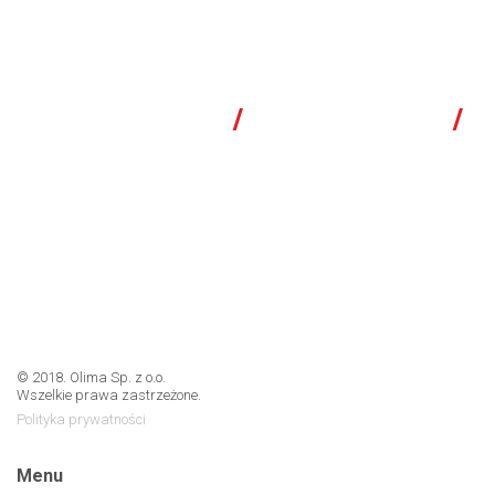
WYKONUJEMY
/
SERWISUJEMY
/
PROJEKTUJEMY
Olima Sp. z o.o.- specjaliści inzynierii sanitarnej
© 2018. Olima Sp. z o.o.
Wszelkie prawa zastrzeżone.
Polityka prywatności
Menu