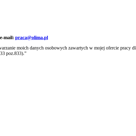
e-mail:
praca@olima.pl
warzanie moich danych osobowych zawartych w mojej ofercie pracy dla p
33 poz.833).”