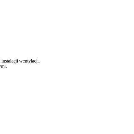
stalacji wentylacji.
ymi.