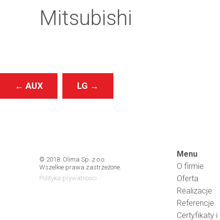
Mitsubishi
←
AUX
LG
→
Menu
© 2018. Olima Sp. z o.o.
O firmie
Wszelkie prawa zastrzeżone.
Oferta
Polityka prywatności
Realizacje
Referencje
Certyfikaty i