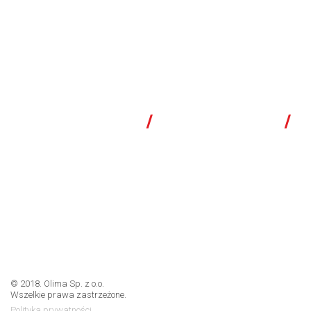
WYKONUJEMY
/
SERWISUJEMY
/
PROJEKTUJEMY
Olima Sp. z o.o.- specjaliści inzynierii sanitarnej
© 2018. Olima Sp. z o.o.
Wszelkie prawa zastrzeżone.
Polityka prywatności